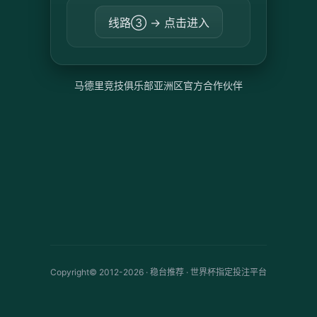
线路③ → 点击进入
马德里竞技俱乐部亚洲区官方合作伙伴
Copyright© 2012-2026 · 稳台推荐 · 世界杯指定投注平台